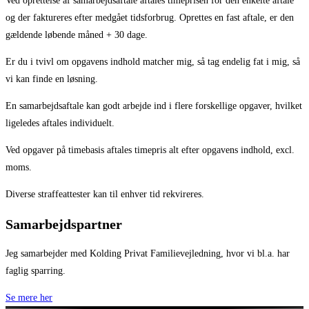
Ved oprettelse af samarbejdsaftale aftales timeprisen for den enkelte aftale
og der faktureres efter medgået tidsforbrug. Oprettes en fast aftale, er den
gældende løbende måned + 30 dage.
Er du i tvivl om opgavens indhold matcher mig, så tag endelig fat i mig, så
vi kan finde en løsning.
En samarbejdsaftale kan godt arbejde ind i flere forskellige opgaver, hvilket
ligeledes aftales individuelt.
Ved opgaver på timebasis aftales timepris alt efter opgavens indhold, excl.
moms.
Diverse straffeattester kan til enhver tid rekvireres.
Samarbejdspartner
Jeg samarbejder med Kolding Privat Familievejledning, hvor vi bl.a. har
faglig sparring.
Se mere her